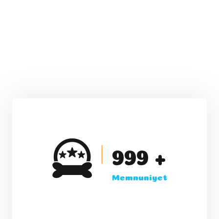
999
+
Memnuniyet