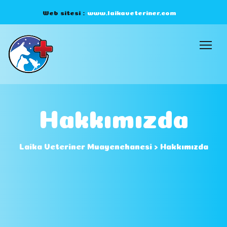
Web sitesi :
www.laikaveteriner.com
Hakkımızda
Laika Veteriner Muayenehanesi
>
Hakkımızda